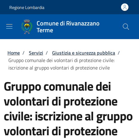
Salta al contenuto principale
Skip to footer content
Regione Lombardia
Comune di Rivanazzano
Terme
Briciole di pane
Home
/
Servizi
/
Giustizia e sicurezza pubblica
/
Gruppo comunale dei volontari di protezione civile:
iscrizione al gruppo volontari di protezione civile
Gruppo comunale dei
volontari di protezione
civile: iscrizione al gruppo
volontari di protezione