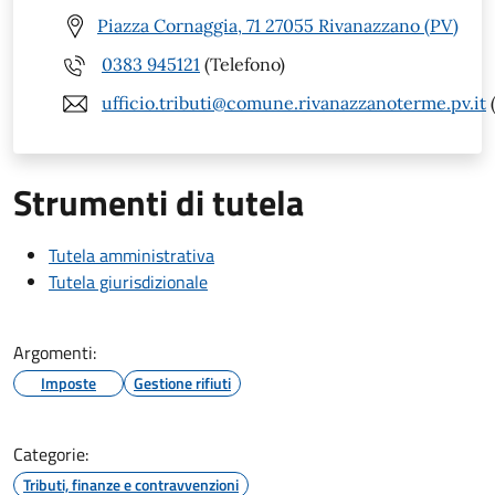
Piazza Cornaggia, 71 27055 Rivanazzano (PV)
0383 945121
(Telefono)
ufficio.tributi@comune.rivanazzanoterme.pv.it
(
Strumenti di tutela
Tutela amministrativa
Tutela giurisdizionale
Argomenti:
Imposte
Gestione rifiuti
Categorie:
Tributi, finanze e contravvenzioni