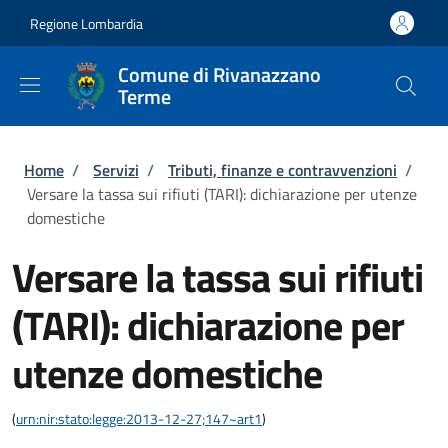
Salta al contenuto principale
Skip to footer content
Regione Lombardia
Comune di Rivanazzano
Terme
Briciole di pane
Home
/
Servizi
/
Tributi, finanze e contravvenzioni
/
Versare la tassa sui rifiuti (TARI): dichiarazione per utenze
domestiche
Versare la tassa sui rifiuti
(TARI): dichiarazione per
utenze domestiche
(
urn:nir:stato:legge:2013-12-27;147~art1
)