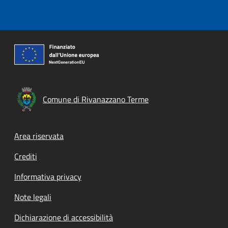
Comune di Rivanazzano Terme
Footer menu
Area riservata
Crediti
Informativa privacy
Note legali
Dichiarazione di accessibilità