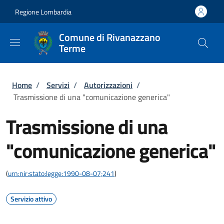
Salta al contenuto principale
Skip to footer content
Regione Lombardia
Comune di Rivanazzano
Terme
Briciole di pane
Home
/
Servizi
/
Autorizzazioni
/
Trasmissione di una "comunicazione generica"
Trasmissione di una
"comunicazione generica"
(
urn:nir:stato:legge:1990-08-07;241
)
Servizio attivo