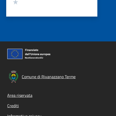
Valuta 1 stelle su 5
Comune di Rivanazzano Terme
Footer menu
Area riservata
Crediti
Informativa privacy