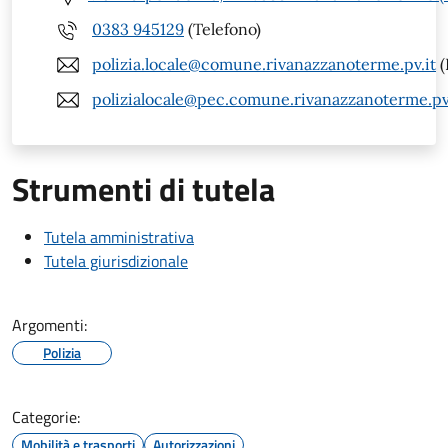
0383 945129
(Telefono)
polizia.locale@comune.rivanazzanoterme.pv.it
(
polizialocale@pec.comune.rivanazzanoterme.pv
Strumenti di tutela
Tutela amministrativa
Tutela giurisdizionale
Argomenti:
Polizia
Categorie:
Mobilità e trasporti
Autorizzazioni