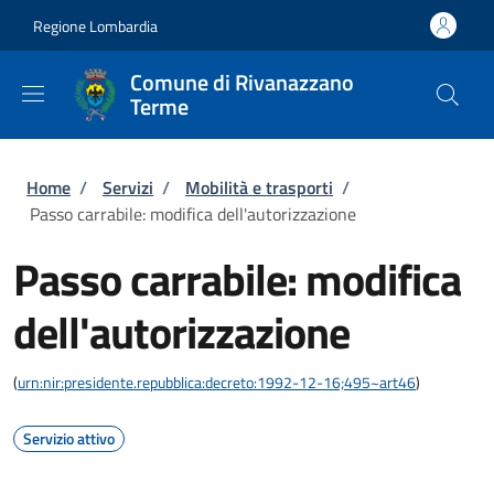
Salta al contenuto principale
Skip to footer content
Regione Lombardia
Comune di Rivanazzano
Terme
Briciole di pane
Home
/
Servizi
/
Mobilità e trasporti
/
Passo carrabile: modifica dell'autorizzazione
Passo carrabile: modifica
dell'autorizzazione
(
urn:nir:presidente.repubblica:decreto:1992-12-16;495~art46
)
Servizio attivo