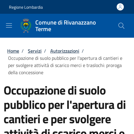
Salta al contenuto principale
Skip to footer content
Regione Lombardia
Comune di Rivanazzano
Terme
Briciole di pane
Home
/
Servizi
/
Autorizzazioni
/
Occupazione di suolo pubblico per l'apertura di cantieri e
per svolgere attività di scarico merci e traslochi: proroga
della concessione
Occupazione di suolo
pubblico per l'apertura di
cantieri e per svolgere
attività di scarico merci e