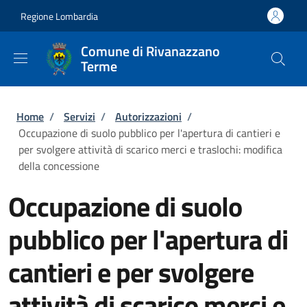
Salta al contenuto principale
Skip to footer content
Regione Lombardia
Comune di Rivanazzano
Terme
Briciole di pane
Home
/
Servizi
/
Autorizzazioni
/
Occupazione di suolo pubblico per l'apertura di cantieri e
per svolgere attività di scarico merci e traslochi: modifica
della concessione
Occupazione di suolo
pubblico per l'apertura di
cantieri e per svolgere
attività di scarico merci e