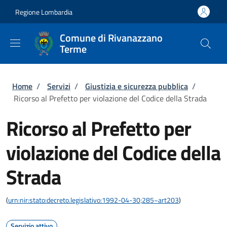
Salta al contenuto principale
Skip to footer content
Regione Lombardia
Comune di Rivanazzano
Terme
Briciole di pane
Home
/
Servizi
/
Giustizia e sicurezza pubblica
/
Ricorso al Prefetto per violazione del Codice della Strada
Ricorso al Prefetto per
violazione del Codice della
Strada
(
urn:nir:stato:decreto.legislativo:1992-04-30;285~art203
)
Servizio attivo