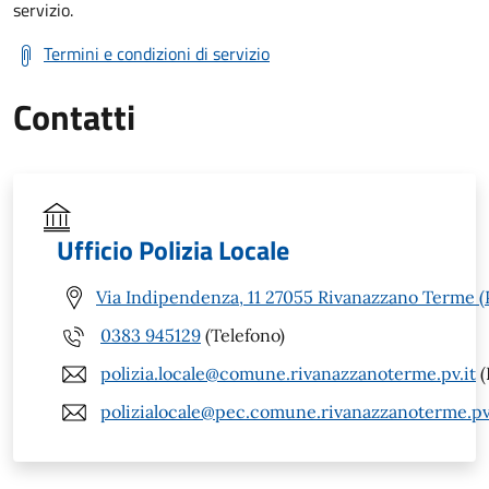
servizio.
Termini e condizioni di servizio
Contatti
Ufficio Polizia Locale
Via Indipendenza, 11 27055 Rivanazzano Terme (
0383 945129
(Telefono)
polizia.locale@comune.rivanazzanoterme.pv.it
(
polizialocale@pec.comune.rivanazzanoterme.pv