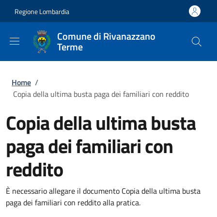
Salta al contenuto principale
Skip to footer content
Regione Lombardia
Comune di Rivanazzano
Terme
Briciole di pane
Home
/
Copia della ultima busta paga dei familiari con reddito
Copia della ultima busta
paga dei familiari con
reddito
È necessario allegare il documento Copia della ultima busta
paga dei familiari con reddito alla pratica.