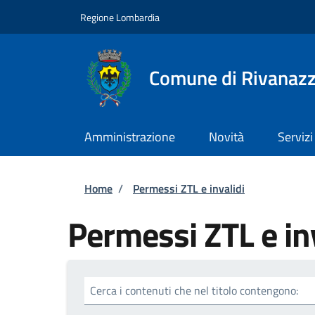
Salta al contenuto principale
Skip to footer content
Regione Lombardia
Comune di Rivanaz
Amministrazione
Novità
Servizi
Briciole di pane
Home
/
Permessi ZTL e invalidi
Permessi ZTL e in
Cerca i contenuti che nel titolo contengono: