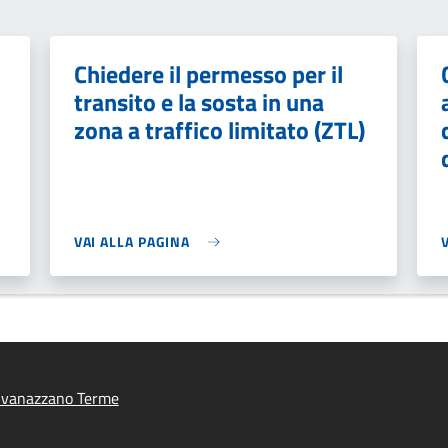
Chiedere il permesso per il
transito e la sosta in una
zona a traffico limitato (ZTL)
VAI ALLA PAGINA
ivanazzano Terme