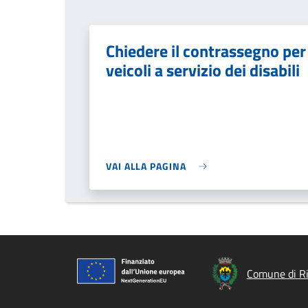
Chiedere il contrassegno per
veicoli a servizio dei disabili
VAI ALLA PAGINA
Comune di R