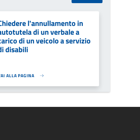
Chiedere l'annullamento in
autotutela di un verbale a
carico di un veicolo a servizio
di disabili
VAI ALLA PAGINA