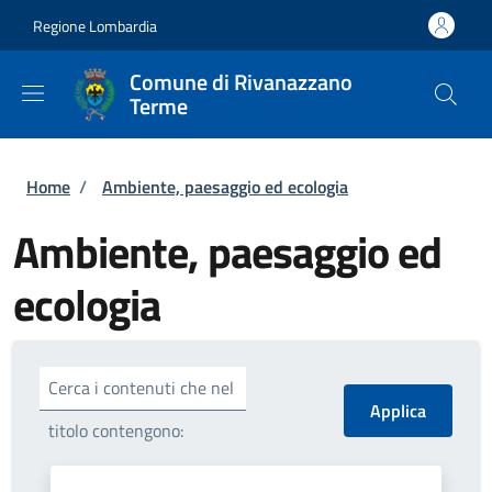
Salta al contenuto principale
Skip to footer content
Regione Lombardia
Comune di Rivanazzano
Terme
Briciole di pane
Home
/
Ambiente, paesaggio ed ecologia
Ambiente, paesaggio ed
ecologia
Cerca i contenuti che nel
titolo contengono: