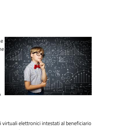
ne
ne
o
irtuali elettronici intestati al beneficiario