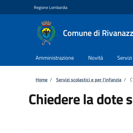
Salta al contenuto principale
Skip to footer content
Regione Lombardia
Comune di Rivanaz
Amministrazione
Novità
Servizi
Briciole di pane
Home
/
Servizi scolastici e per l'infanzia
/
C
Chiedere la dote 